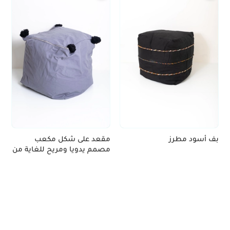
بف أسود مطرز
مقعد على شكل مكعب
مصمم يدويا ومريح للغاية من
صوف معاد تدويره