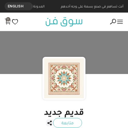
نتجات مصنوعة يدويا من قديم جديد - Souq Fann
أنت تساهم في صنع بسمة على وجه أحدهم
المدونة
ENGLISH
0
قديم جديد
متابعة