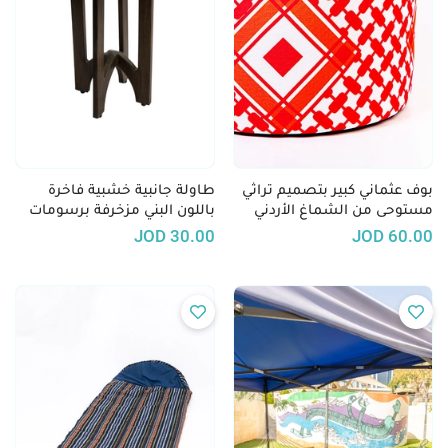
بوف عثماني كبير بتصميم تراثي
طاولة جانبية خشبية فاخرة
مستوحى من الشماغ الأردني
باللون البني مزخرفة برسومات
باللونين الأحمر والأبيض
ورود ملونة
JOD
30.00
JOD
60.00