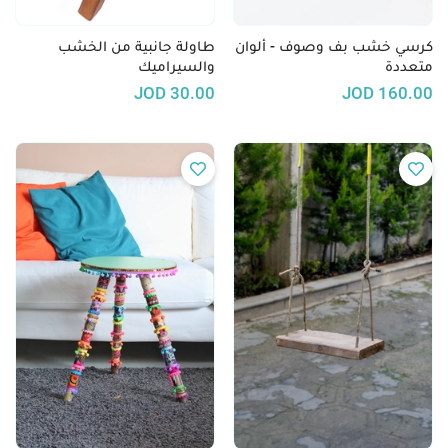
كرسي خشب بف وصوف - ألوان
طاولة جانبية من الخشب
متعددة
والسيراميك
JOD
30.00
JOD
160.00