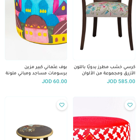
كرسي خشب مطرز يدويًا باللون
بوف عثماني كبير مزين
الأزرق ومجموعة من الألوان
برسومات مساجد ومباني ملونة
المبهجة
بألوان مبهجة
JOD
60.00
JOD
585.00