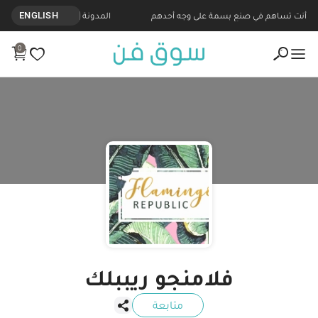
نتجات مصنوعة يدويا من فلامنجو ريببلك - Souq Fann
أنت تساهم في صنع بسمة على وجه أحدهم
المدونة
ENGLISH
0
فلامنجو ريببلك
متابعة