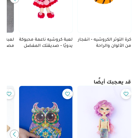
كرة التوتر الكروشيه - انفجار
لعبة كروشيه ناعمة محبوكة
لعبة شط
من الألوان والراحة
يدويًا - صديقتك المفضل
مصنوعة 
الجديد
قد يعجبك أيضًا