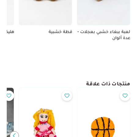
لعبة ببغاء خشبي بعجلات -
قطة خشبية
هليكوبت
عدة ألوان
منتجات ذات علاقة