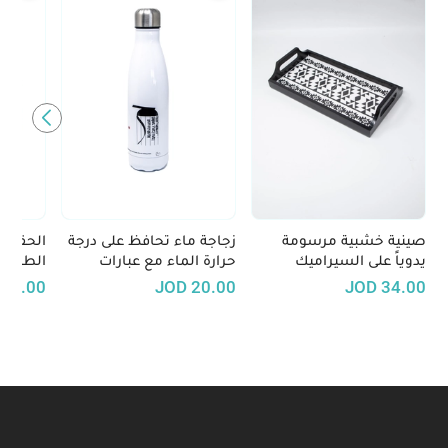
صينية خشبية مرسومة
زجاجة ماء تحافظ على درجة
الحقيبة
يدوياً على السيراميك
حرارة الماء مع عبارات
الطعام
برسومات تعكس الطابع
فلسطينية تقليدية
40.00
JOD
20.00
JOD
34.00
الاردني - الأبيض والأسود