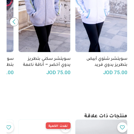
سويتشر شتوي أبيض
سويتشر سكني بتطريز
سويتشر
بتطريز يدوي فريد
يدوي أخضر – أناقة ناعمة
بتطريز 
بروح تقليدية
75.00
JOD
75.00
JOD
75.00
منتجات ذات علاقة
نفدت الكمية