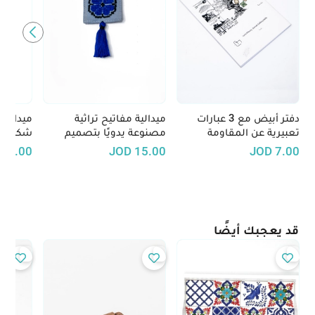
دفتر أبيض مع 3 عبارات
ميدالية مفاتيح تراثية
ميدالية
تعبيرية عن المقاومة
مصنوعة يدويًا بتصميم
شكل حيو
الفلسطينية
تطريز فلاحي - متوفرة بعدّة
اكسسوا
D
8.00
JOD
15.00
JOD
7.00
ألوان
لمسة من
حياتك ا
قد يعجبك أيضًا