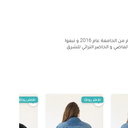
المهندستين دالا عبدالهادي و علا فتح الله وجدوا شغفهم لتصميم الملابس والحلي بعد تخرجهم من الجامعة عام 2016 و تبعوا
لماضي و الحاضر الترائي للشرق
الأكثر رواجًا
الأكثر رواجًا