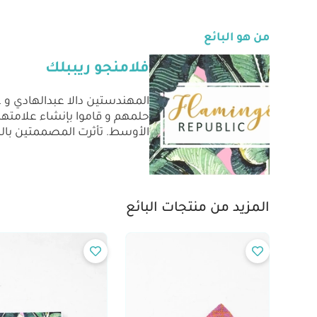
من هو البائع
فلامنجو ريببلك
حلمهم و قاموا بإنشاء علامتهم
الأوسط. تأثرت المصممتين با
المزيد من منتجات البائع