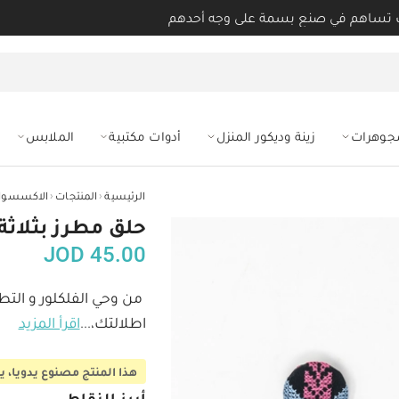
 تساهم في صنع بسمة على وجه أحدهم
مجوهرات
زينة وديكور المنزل
أدوات مكتبية
الملابس
‹
‹
الرئيسية
المنتجات
الاكسسوار
حلق مطرز بثلاثة
JOD
45.00
من وحي الفلكلور و التط
اطلالتك،
...
اقرأ المزيد
هذا المنتج مصنوع يدويا، يحتاج 3-5 أيام عمل ليصل لم
أبرز النقاط