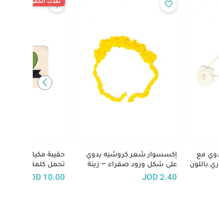
نفدت الكمية
وي مع
إكسسوار شعر كروشيه يدوي
حقيبة مكياج مرسومة ي
ي باللون
على شكل ورود صفراء – زينة
تحمل كلمة حيفا، تحت
شعر فريدة
وتراث فلسطين.
JOD
10.00
JOD
2.40