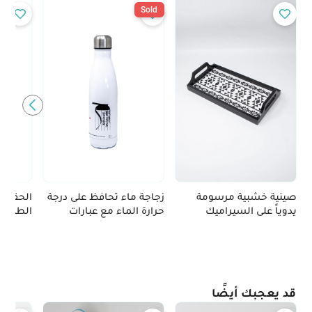
Sold
صينية خشبية مرسومة
زجاجة ماء تحافظ على درجة
الحقيبة
يدوياً على السيراميك
حرارة الماء مع عبارات
الطعام
برسومات تعكس الطابع
فلسطينية تقليدية
الاردني - الأبيض والأسود
قد يعجبك أيضًا