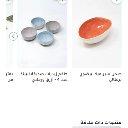
صحن سيراميك بيضوي -
طقم زبديات صديقة للبيئة
دفتر مل
برتقالي
عدد 4 - أزرق ورمادي
من ألياف
منتجات ذات علاقة