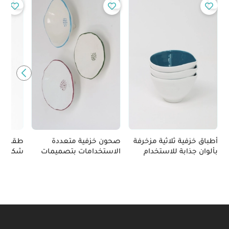
أطباق خزفية ثلاثية مزخرفة
صحون خزفية متعددة
طقم صح
بألوان جذابة للاستخدام
الاستخدامات بتصميمات
شكل رم
المنزلي
فريدة وأنيقة