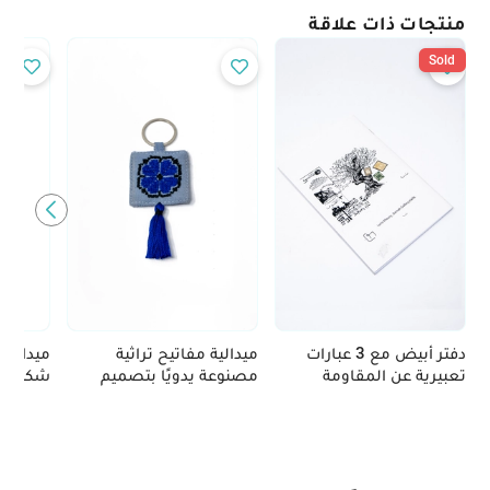
منتجات ذات علاقة
Sold
دفتر أبيض مع 3 عبارات
ميدالية مفاتيح تراثية
ميدالية
تعبيرية عن المقاومة
مصنوعة يدويًا بتصميم
شكل حيو
الفلسطينية
تطريز فلاحي - متوفرة بعدّة
اكسسوا
ألوان
لمسة من
حياتك ا