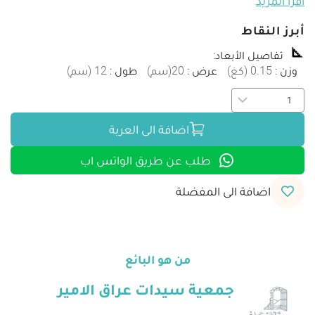
اقرأ المزيد
أبرز النقاط
تفاصيل الأبعاد
:
وزن
:
0.15
(
كغ
)
عرض
:
20
(
سم
)
طول
:
12
(
سم
)
اضافة الى العربة
طلب عن طريق الواتس اب
اضافة الى المفضلة
من هو البائع
جمعية سيدات عراق الامير