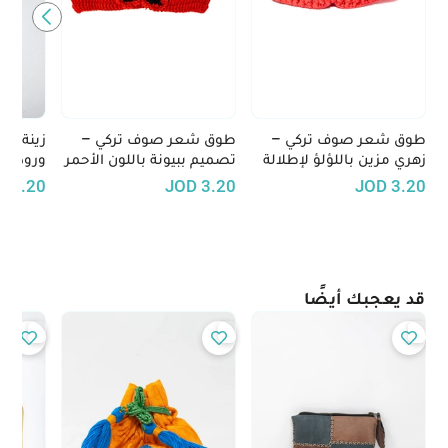
طوق شعر صوف تركي –
طوق شعر صوف تركي –
زينة شع
زهري مزين باللؤلؤ لإطلالة
تصميم ببيونة باللون الأحمر
ورود بي
أنثوية راقية
مع لمسات سوداء
الوبرية
D
3.20
JOD
3.20
JOD
3.20
قد يعجبك أيضًا