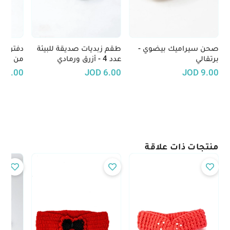
صحن سيراميك بيضوي -
طقم زبديات صديقة للبيئة
دفتر مل
برتقالي
عدد 4 - أزرق ورمادي
من ألياف
D
7.00
JOD
6.00
JOD
9.00
منتجات ذات علاقة