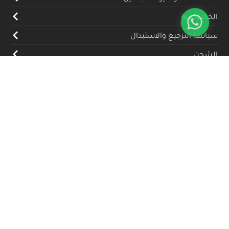
الخصوصية
سياسة الترجيع والاستبدال
الشحن
المدونة
تواصل معنا
(+962) 79 700 5992
info@souqfann.com
تابعنا على منصات التواصل الاجتماعي