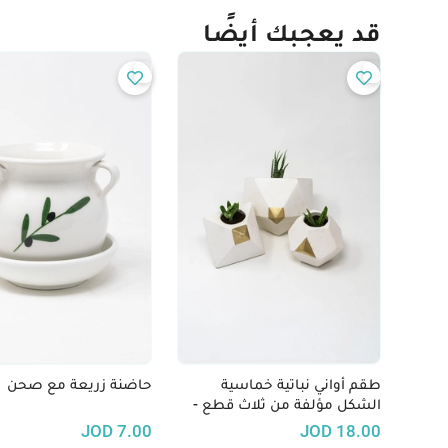
قد يعجبك أيضًا
طقم أواني نباتية خماسية
حاضنة زريعة مع صحن
الشكل مؤلفة من ثلاث قطع -
مذهب
JOD
7.00
JOD
18.00