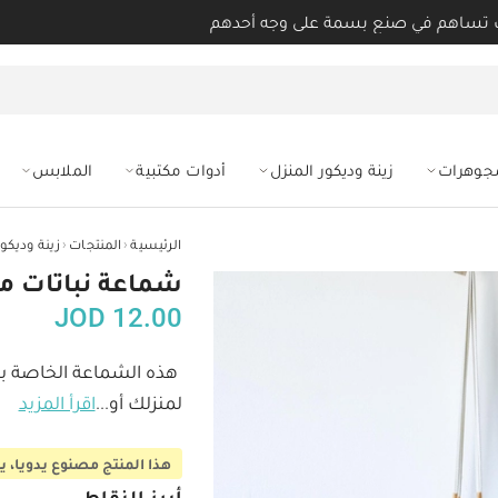
 تساهم في صنع بسمة على وجه أحدهم
مجوهرات
زينة وديكور المنزل
أدوات مكتبية
الملابس
‹
‹
الرئيسية
المنتجات
زينة وديكور
شماعة نباتات م
JOD
12.00
هذه الشماعة الخاصة بالنب
لمنزلك أو
...
اقرأ المزيد
هذا المنتج مصنوع يدويا، يحتاج 3-5 أيام عمل ليصل لم
أبرز النقاط