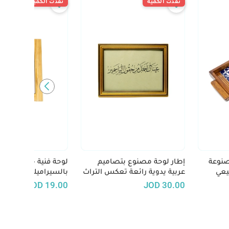
نفدت الكمية
نفدت الكمية
صنوعة
إطار لوحة مصنوع بتصاميم
لوحة فنية خشبية مزين
يعي
عربية يدوية رائعة تعكس التراث
بالسيراميك الملون "ع
الفني العربي الأصيل
الأرض ما يستحق الحي
JOD
19.00
JOD
30.00