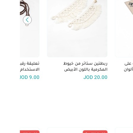
على
ربطتين ستائر من خيوط
تعليقة رقبة مميزة مت
لوان
المكرمية باللون الأبيض
الاستخدام باجه، موبا
JOD
9.00
JOD
20.00