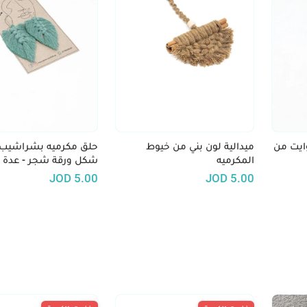
ايت من
ميدالية لون بني من خيوط
حلق مكرميه بشراشيب 
المكرميه
شكل ورقة شجر - عدة أ
JOD
5.00
JOD
5.00