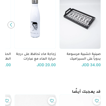
صينية خشبية مرسومة
زجاجة ماء تحافظ على درجة
الحقيبة
يدوياً على السيراميك
حرارة الماء مع عبارات
الطعام
برسومات تعكس الطابع
فلسطينية تقليدية
40.00
JOD
20.00
JOD
34.00
الاردني - الأبيض والأسود
قد يعجبك أيضًا