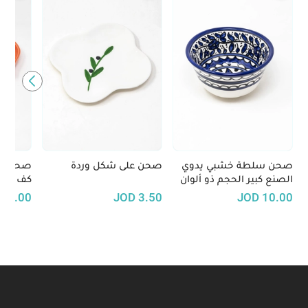
صحن سلطة خشبي يدوي
صحن على شكل وردة
صحون س
الصنع كبير الحجم ذو ألوان
كف فاط
متميزة
15.00
JOD
3.50
JOD
10.00