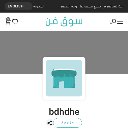
نتجات مصنوعة يدويا من bdhdhe - Souq Fann
أنت تساهم في صنع بسمة على وجه أحدهم
المدونة
ENGLISH
0
bdhdhe
متابعة