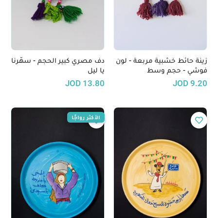
زينة حائط خشبية مربعة - لون
دف مصري كبير الحجم - سهّرنا
فوشي - حجم وسط
يا ليل
JOD
13.80
JOD
9.20
الأكثر رواجًا