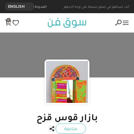
نتجات مصنوعة يدويا من بازار قوس قزح - Souq Fann
أنت تساهم في صنع بسمة على وجه أحدهم
المدونة
ENGLISH
0
بازار قوس قزح
متابعة