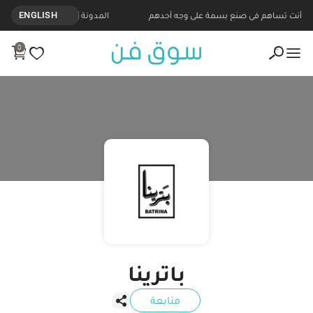
نتجات مصنوعة يدويا من باترينا - Souq Fann
أنت تساهم في صنع بسمة على وجه أحدهم
المدونة
ENGLISH
0
باترينا
متابعة