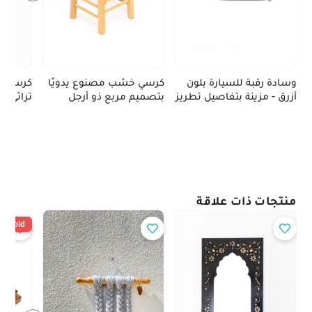
وسادة رقبة للسيارة بلون
كرسي خشب مصنوع يدويًا
كرسي خ
أزرق - مزينة بتفاصيل تطريز
بتصميم مربع ذو أرجل
تراثي - 
يدوي
طويلة
منتجات ذات علاقة
Sold