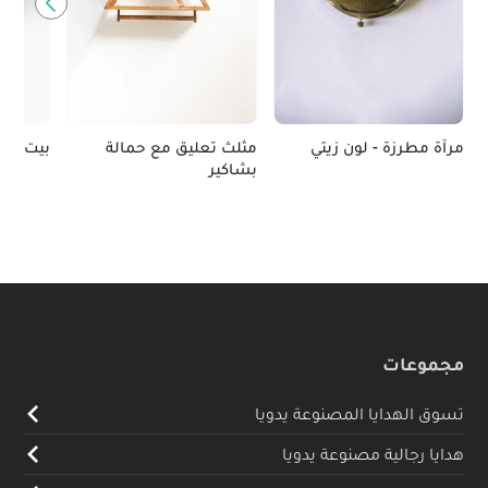
مرآة مطرزة - لون زيتي
مثلث تعليق مع حمالة
بيت عص
بشاكير
مجموعات
تسوق الهدايا المصنوعة يدويا
هدايا رجالية مصنوعة يدويا