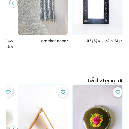
مرآة حائط - مزخرفة
crochet decor
صينية 
خشب ال
قد يعجبك أيضًا