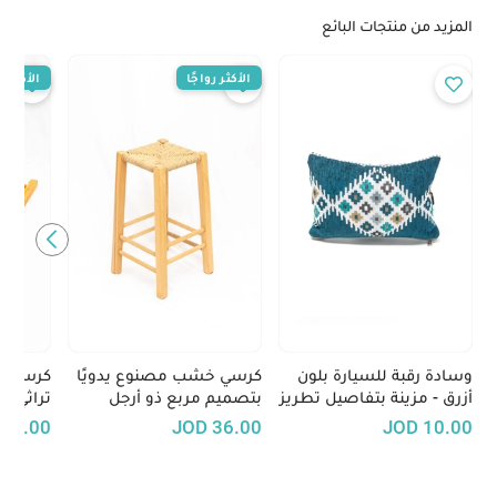
المزيد من منتجات البائع
الأكثر رواجًا
الأكثر رو
وسادة رقبة للسيارة بلون
كرسي خشب مصنوع يدويًا
كرسي خ
أزرق - مزينة بتفاصيل تطريز
بتصميم مربع ذو أرجل
تراثي - 
يدوي
طويلة
29.00
JOD
36.00
JOD
10.00