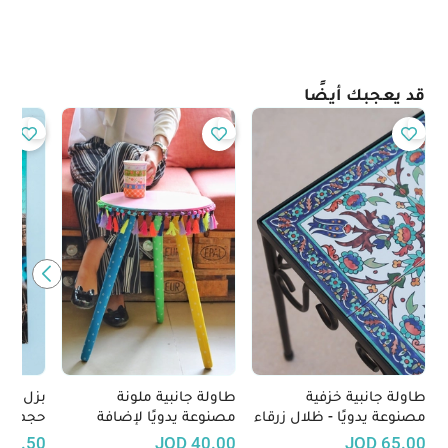
قد يعجبك أيضًا
طاولة جانبية خزفية
طاولة جانبية ملونة
بزل صور
مصنوعة يدويًا - ظلال زرقاء
مصنوعة يدويًا لإضافة
حجم كبي
لمسة جمالية إلى منزلك
19.50
JOD
40.00
JOD
65.00