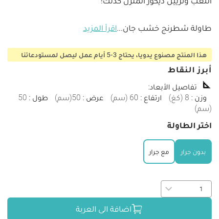
طاولة شطرنج خشب جان
...
اقرأ المزيد
هذا المنتج مصنوع يدويا، يحتاج 3-5 أيام عمل ليصل لمستودعاتنا
أبرز النقاط
تفاصيل الأبعاد
:
وزن
:
8
(
كغ
)
ارتفاع
:
60
(
سم
)
عرض
:
50
(
سم
)
طول
:
50
(
سم
)
اختر الطاولة
بدون جرار
مع جرار
اضافة الى العربة