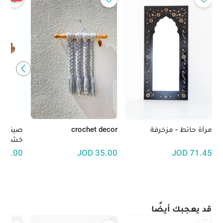
مرآة حائط - مزخرفة
crochet decor
صينية 
خشب ال
30.00
JOD
35.00
JOD
71.45
قد يعجبك أيضًا