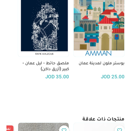
بوستر ملون لمدينة عمان
ملصق حائط - ليل عمان -
كبير (أزرق داكن)
JOD
35.00
JOD
25.00
منتجات ذات علاقة
نفدت ال