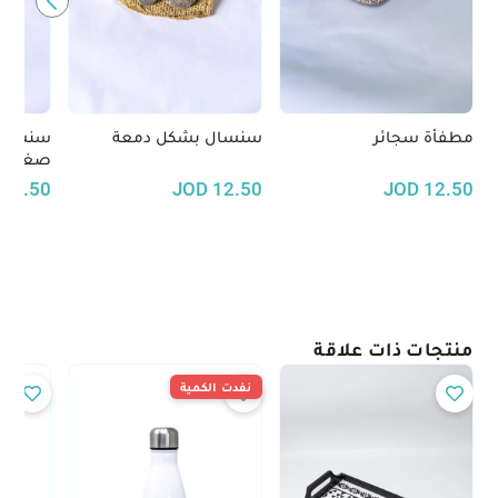
مطفأة سجائر
سنسال بشكل دمعة
سنسال 
صغيرة
12.50
JOD
12.50
JOD
12.50
منتجات ذات علاقة
نفدت الكمية