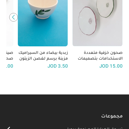
صحون خزفية متعددة
زبدية بيضاء من السيراميك
صينية س
الاستخدامات بتصميمات
مزينة برسم لغصن الزيتون
صحون ص
فريدة وأنيقة
ليمون
19.00
JOD
3.50
JOD
15.00
مجموعات
تسوق الهدايا المصنوعة يدويا