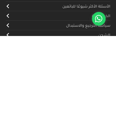
الأسئلة الأكثر شيوعًا للبائعين
الخصوصية
سياسة الترجيع والاستبدال
الشحن
المدونة
تواصل معنا
(+962) 79 700 5992
info@souqfann.com
تابعنا على منصات التواصل الاجتماعي