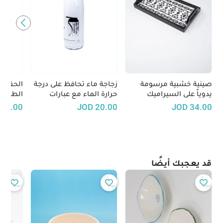
صينية خشبية مرسومة
زجاجة ماء تحافظ على درجة
الحقيبة
يدوياً على السيراميك
حرارة الماء مع عبارات
الطعام
برسومات تعكس الطابع
فلسطينية تقليدية
40.00
JOD
20.00
JOD
34.00
الاردني - الأبيض والأسود
قد يعجبك أيضًا