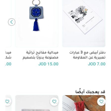
دفتر أبيض مع 3 عبارات
ميدالية مفاتيح تراثية
ميدالية
تعبيرية عن المقاومة
مصنوعة يدويًا بتصميم
شكل حيو
الفلسطينية
تطريز فلاحي - متوفرة بعدّة
اكسسوا
D
8.00
JOD
15.00
JOD
7.00
ألوان
لمسة من
حياتك ا
قد يعجبك أيضًا