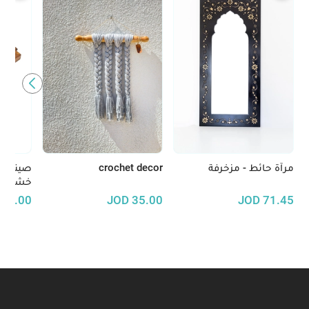
مرآة حائط - مزخرفة
crochet decor
صينية 
خشب ال
30.00
JOD
35.00
JOD
71.45