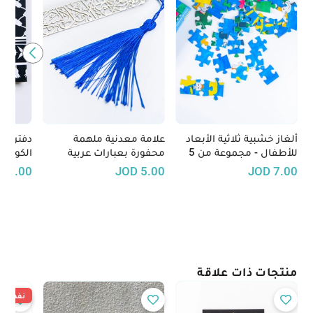
ألغاز خشبية ثلاثية الأبعاد
علامة معدنية ملهمة
دفتر يد
للأطفال - مجموعة من 5
محفورة بعبارات عربية
الكوفية
ألعاب تعليمية مُحفزة
باللوني
D
5.00
JOD
5.00
JOD
7.00
(خلفية 
منتجات ذات علاقة
نفدت ال