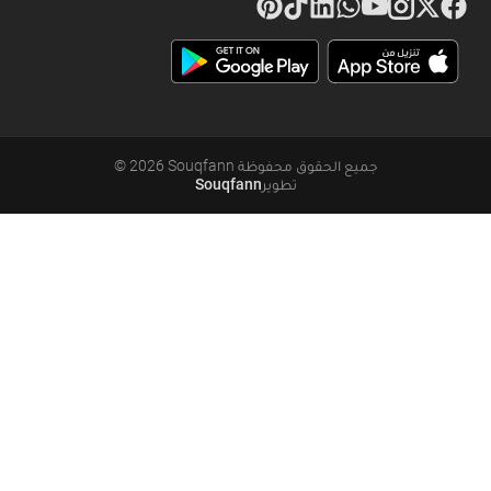
جميع الحقوق محفوظة
Souqfann
2026
©
تطوير
Souqfann