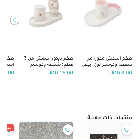
طقم اسمنتي مكون من
طقم ديكور اسمنتي من 3
طقم حا
شمعة وكوستر لون أبيض
قطع: شمعة وكوستر
مزيّن بورود باللون الوردي
اسمنتي ومجسّم لعاشقين
وذهبي
15.00
JOD
15.00
JOD
8.00
منتجات ذات علاقة
نفدت ال