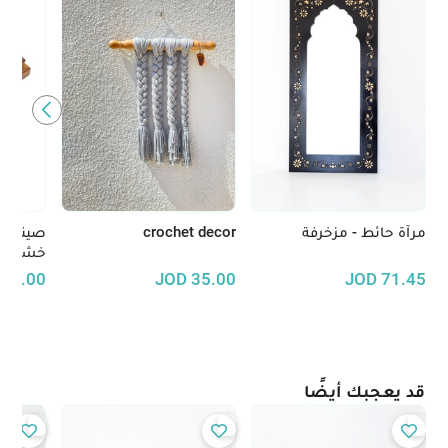
مرآة حائط - مزخرفة
crochet decor
صينية 
خشب ال
30.00
JOD
35.00
JOD
71.45
قد يعجبك أيضًا