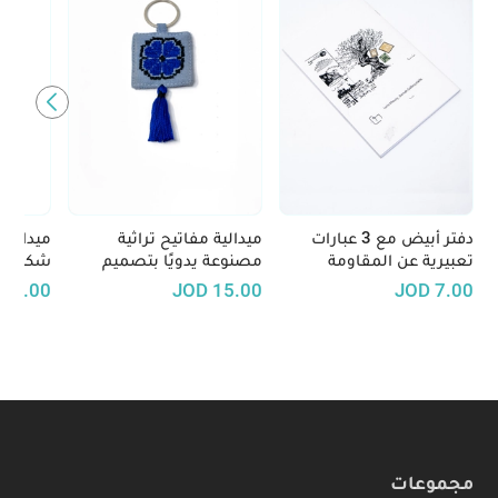
دفتر أبيض مع 3 عبارات
ميدالية مفاتيح تراثية
ميدالية
تعبيرية عن المقاومة
مصنوعة يدويًا بتصميم
شكل حيو
الفلسطينية
تطريز فلاحي - متوفرة بعدّة
اكسسوا
D
8.00
JOD
15.00
JOD
7.00
ألوان
لمسة من
حياتك ا
مجموعات