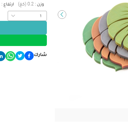
وزن
:
0.2
(
كغ
)
ارتفاع
:
1
شارك