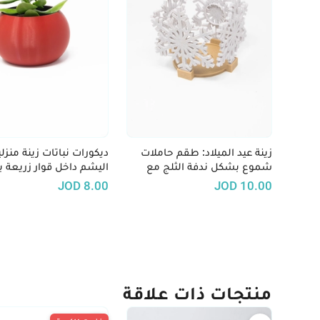
زينة عيد الميلاد: طقم حاملات
ديكورات نباتات زينة منزلية
شموع بشكل ندفة الثلج مع
اليشم داخل قوار زريعة ب
قاعدة دائرية - طباعة 3D
أحمر
JOD
8.00
JOD
10.00
منتجات ذات علاقة