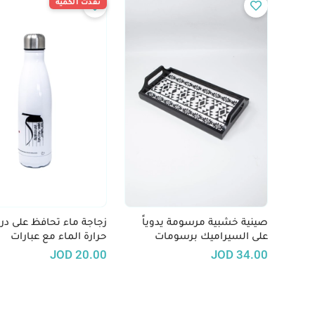
نفدت الكمية
صينية خشبية مرسومة يدوياً
زجاجة ماء تحافظ على در
على السيراميك برسومات
حرارة الماء مع عبارات
تعكس الطابع الاردني - الأبيض
فلسطينية تقليدية
JOD
20.00
JOD
34.00
والأسود