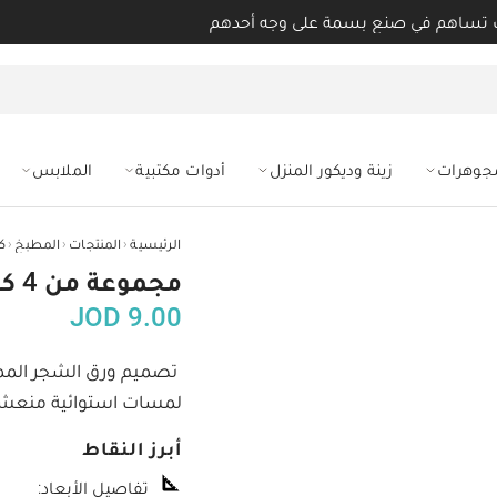
 تساهم في صنع بسمة على وجه أحدهم
مجوهرات
زينة وديكور المنزل
أدوات مكتبية
الملابس
‹
‹
‹
الرئيسية
المنتجات
المطبخ
ك
مجموعة من 4 كوسترات وقاعدة بتصميم ورق الشجر
JOD
9.00
تصميم ورق الشجر الم
لمسات استوائية منعش
أبرز النقاط
تفاصيل الأبعاد
: