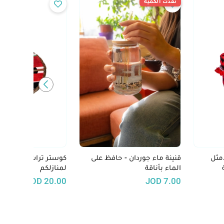
نفدت الكمية
مثل
قنينة ماء جوردان - حافظ على
كوستر تراث: لمسة فني
الماء بأناقة
لمنازلكم
ي
JOD
20.00
JOD
7.00