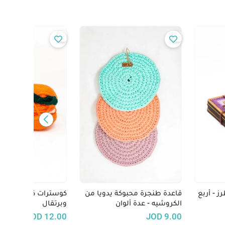
- أربع
قاعدة طنجرة محبوكة يدويا من
كوسترات كروشيه - ب
الكروشيه - عدة ألوان
وبرتقال
JOD
12.00
JOD
9.00