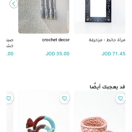
مرآة حائط - مزخرفة
crochet decor
صينية 
خشب ال
30.00
JOD
35.00
JOD
71.45
قد يعجبك أيضًا