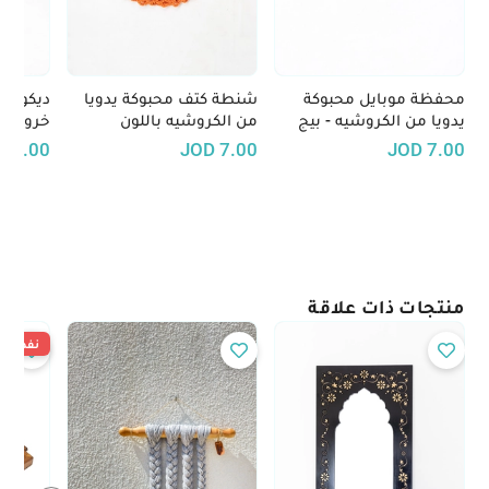
محفظة موبايل محبوكة
شنطة كتف محبوكة يدويا
ديكور م
يدويا من الكروشيه - بيج
من الكروشيه باللون
خروف م
وأخضر وأصفر
البرتقالي
والصوف 
22.00
JOD
7.00
JOD
7.00
منتجات ذات علاقة
نفدت ال