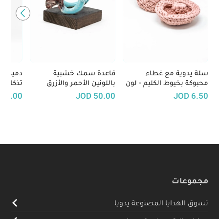
سلة يدوية مع غطاء
قاعدة سمك خشبية
دمية ج
محبوكة بخيوط الكليم - لون
باللونين الأحمر والأزرق
تذكارية 
زهري
مصنوعة يدويًا
13.00
JOD
50.00
JOD
6.50
مجموعات
تسوق الهدايا المصنوعة يدويا