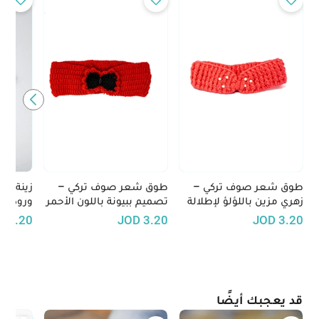
طوق شعر صوف تركي –
طوق شعر صوف تركي –
زينة شع
زهري مزين باللؤلؤ لإطلالة
تصميم ببيونة باللون الأحمر
ورود بي
أنثوية راقية
مع لمسات سوداء
الوبرية
D
3.20
JOD
3.20
JOD
3.20
قد يعجبك أيضًا