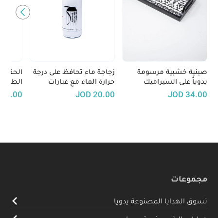
صينية خشبية مرسومة
زجاجة ماء تحافظ على درجة
الحقيبة
يدوياً على السيراميك
حرارة الماء مع عبارات
الطعام
برسومات تعكس الطابع
فلسطينية تقليدية
40.00
JOD
20.00
JOD
34.00
الاردني - الأبيض والأسود
مجموعات
تسوق الهدايا المصنوعة يدويا