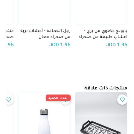
بابونج عضوي من بري -
رجل الحمامة - أعشاب برية
منتجات 
اعشاب طبيعة من صحراء
من صحراء معان
صحراء م
معان
D
1.95
JOD
1.95
JOD
1.95
منتجات ذات علاقة
نفدت الكمية