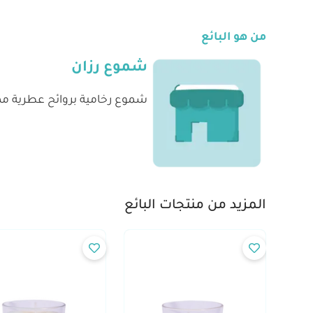
من هو البائع
شموع رزان
شموع رخامية بروائح عطرية مم
المزيد من منتجات البائع