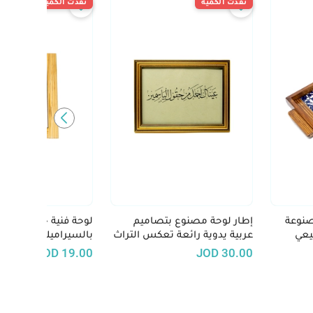
نفدت الكمية
نفدت الكمية
صنوعة
إطار لوحة مصنوع بتصاميم
لوحة فنية خشبية مزين
يعي
عربية يدوية رائعة تعكس التراث
بالسيراميك الملون "ع
الفني العربي الأصيل
الأرض ما يستحق الحي
JOD
19.00
JOD
30.00