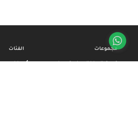
مجموعات
الفئات
تسوق الهدايا المصنوعة يدويا
هدايا
هدايا رجالية مصنوعة يدويا
الجمال والع
هدايا مميزة مصنوعة يدويا للبنات
الاكسسوارا
هدايا عيد الحب
زينة وديكور ا
هدايا عيد الأم
أدوات مكتبية
منتجات رمضانية
الملابس
المطبخ