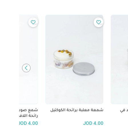
 في
شمعة معلبة برائحة الكوكتيل
شمع صويا على شكل 
رائحة اللافندر
JOD
4.00
JOD
4.00