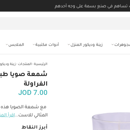
 تساهم في صنع بسمة على وجه أحدهم
مجوهرات
زينة وديكور المنزل
أدوات مكتبية
الملابس
‹
‹
الرئيسية
المنتجات
زينة وديكور
شمعة صويا طبيع
الفراولة
JOD
7.00
مع شمعة الصويا هذه ا
المثالي للاست
...
اقرأ المز
أبرز النقاط