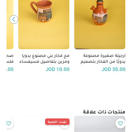
ارجيلة صغيرة مصنوعة
مج فخار بني مصنوع يدويا
صحن تر
يدويًا من الفخار بتصميم
ومزين بتفاصيل فسيفساء
فلسطين
فسيفساء - متوفرة بعدة
ملونة
تراثية 
25.00
JOD
10.00
JOD
30.00
أشكال
منتجات ذات علاقة
نفدت الكمية