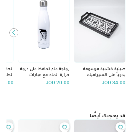
صينية خشبية مرسومة
زجاجة ماء تحافظ على درجة
الحقيبة
يدوياً على السيراميك
حرارة الماء مع عبارات
الطعام
برسومات تعكس الطابع
فلسطينية تقليدية
40.00
JOD
20.00
JOD
34.00
الاردني - الأبيض والأسود
قد يعجبك أيضًا