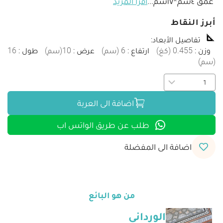
 عمق ٤سم*١٧سم
...
اقرأ المزيد
أبرز النقاط
تفاصيل الأبعاد
:
وزن
:
0.455
(
كغ
)
ارتفاع
:
6
(
سم
)
عرض
:
10
(
سم
)
طول
:
16
(
سم
)
اضافة الى العربة
طلب عن طريق الواتس اب
اضافة الى المفضلة
من هو البائع
الوردانى