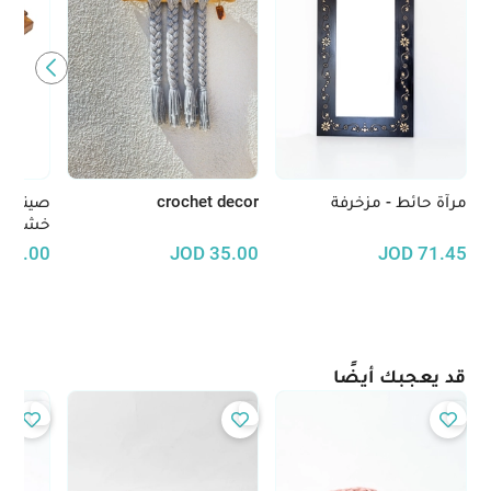
مرآة حائط - مزخرفة
crochet decor
صينية 
خشب ال
30.00
JOD
35.00
JOD
71.45
قد يعجبك أيضًا