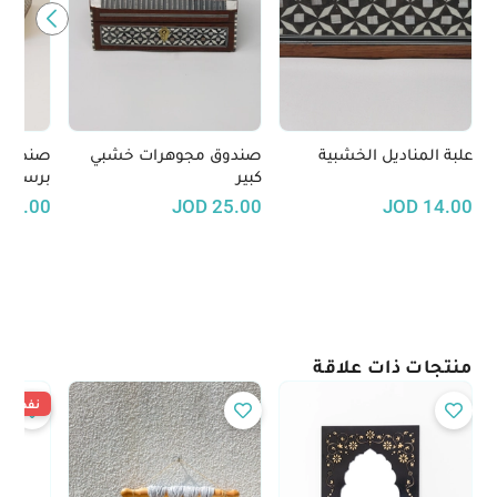
علبة المناديل الخشبية
صندوق مجوهرات خشبي
صندوق 
كبير
برسوما
22.00
JOD
25.00
JOD
14.00
منتجات ذات علاقة
نفدت ال