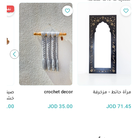
نفدت ال
مرآة حائط - مزخرفة
crochet decor
صينية 
خشب ال
30.00
JOD
35.00
JOD
71.45