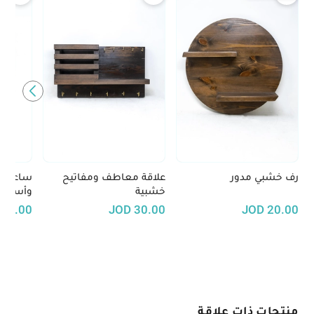
رف خشبي مدور
علاقة معاطف ومفاتيح
ساعة حا
خشبية
وأسود
35.00
JOD
30.00
JOD
20.00
منتجات ذات علاقة