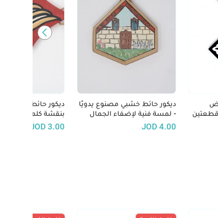
يض
ديكور حائط خشبي مصنوع يدويًا
ديكور حائط اسلامي 
قطعتين
- لمسة فنية لإضفاء الجمال
بنقشة كلمة الله hand made
على منزلك
JOD
3.00
JOD
4.00