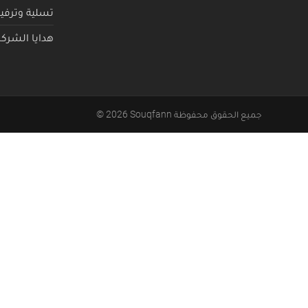
تسلية وترفيه
هدايا الشرك
جميع الحقوق محفوظة
Souqfann
2026
©