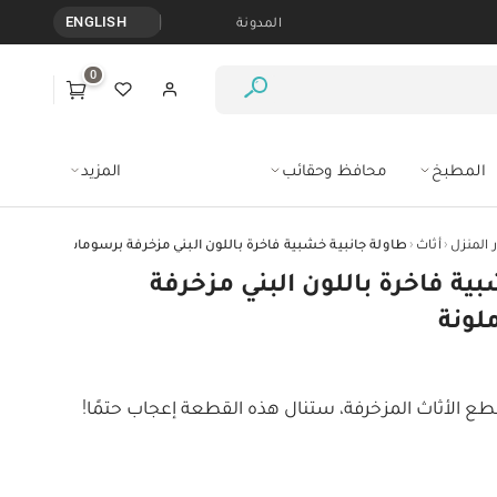
المدونة
ENGLISH
0
المطبخ
محافظ وحقائب
المزيد
‹
‹
 المنزل
أثاث
طاولة جانبية خشبية فاخرة باللون البني مزخرفة برسومات ورود ملونة
ية فاخرة باللون البني مزخرفة
لونة