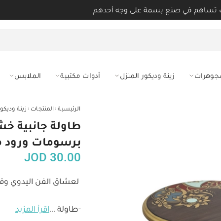
 تساهم في صنع بسمة على وجه أحدهم
مجوهرات
زينة وديكور المنزل
أدوات مكتبية
الملابس
‹
‹
الرئيسية
المنتجات
زينة وديكور
طاولة جانبية خشب
برسومات ورود م
JOD
30.00
-طاولة 
...
اقرأ المزيد