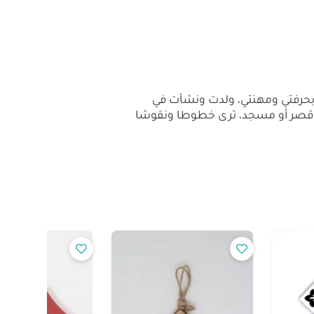
م بحرفتي ومهنتي، ولدت ونشأت في
كل قصر أو مسجد، ترى خطوطا ونقوشا