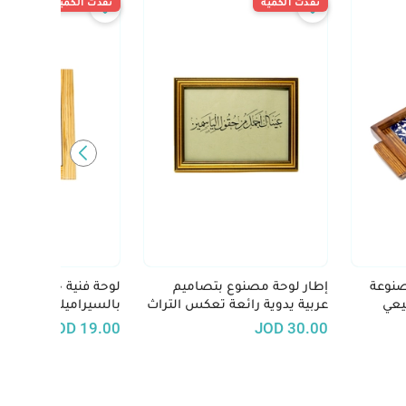
نفدت الكمية
نفدت الكمية
صنوعة
إطار لوحة مصنوع بتصاميم
لوحة فنية خشبية مزين
يعي
عربية يدوية رائعة تعكس التراث
بالسيراميك الملون "ع
الفني العربي الأصيل
الأرض ما يستحق الحي
JOD
19.00
JOD
30.00