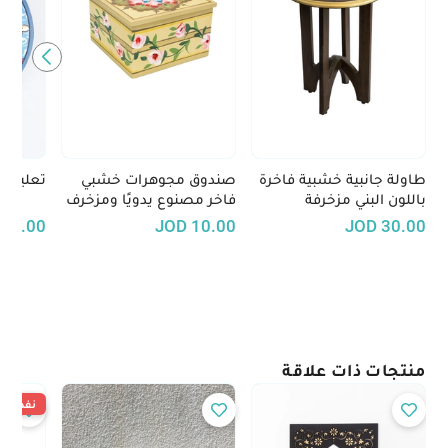
طاولة جانبية خشبية فاخرة
صندوق مجوهرات خشبي
تعليقة 
باللون البني مزخرفة
فاخر مصنوع يدويًا ومزخرف
برسومات ورود ملونة
بالورود
15.00
JOD
10.00
JOD
30.00
منتجات ذات علاقة
نفدت ال