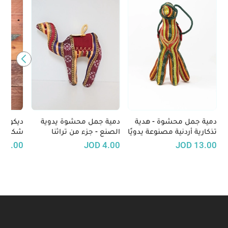
دمية جمل محشوة - هدية
دمية جمل محشوة يدوية
ديكور ح
تذكارية أردنية مصنوعة يدويًا
الصنع - جزء من تراثنا
شكل نجم
الأردني
مصنوع ي
D
9.00
JOD
4.00
JOD
13.00
وألوان ج