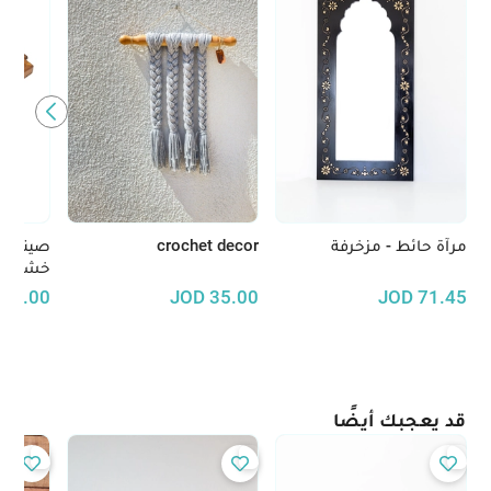
مرآة حائط - مزخرفة
crochet decor
صينية 
خشب ال
30.00
JOD
35.00
JOD
71.45
قد يعجبك أيضًا