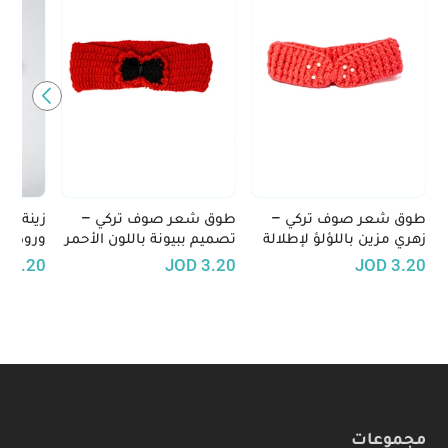
طوق شعر صوف تركي –
طوق شعر صوف تركي –
زينة شع
زهري مزين باللؤلؤ لإطلالة
تصميم ببيونة باللون الأحمر
ورود بي
أنثوية راقية
مع لمسات سوداء
الوبرية
D
3.20
JOD
3.20
JOD
3.20
مجموعات