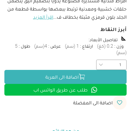
أقراط متدلية مستديرة مصنوعة يدويًا بتصميم أنيق يتضمن 
حلقات خشبية ومعدنية ترتبط ببعضها بواسطة قطعة من 
الجلد بلون قرمزي مثبتة بخطاف ف
...
اقرأ المزيد
أبرز النقاط
تفاصيل الأبعاد
:
وزن
:
0.2
(
كغ
)
ارتفاع
:
1
(
سم
)
عرض
:
4
(
سم
)
طول
:
5
(
سم
)
اضافة الى العربة
طلب عن طريق الواتس اب
اضافة الى المفضلة
من هو البائع