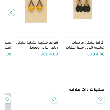
أقراط بشكل مربعات
أقراط خشبية متدلية بشكل
سنسال 
خشبية تتدلى منها حلقات
رباعي مزين بخيوط
لمثلث خ
معدنية وأوراق شجر سوداء
الكروشيه بلون أصفر
شراشيب
D
8.00
JOD
4.00
JOD
4.00
اللون
منتجات ذات علاقة