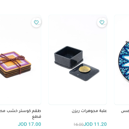
شمس
علبة مجوهرات ريزن
طقم كوستر خشب مطرز 
قطع
JOD
17.00
JOD
11.20
16.00