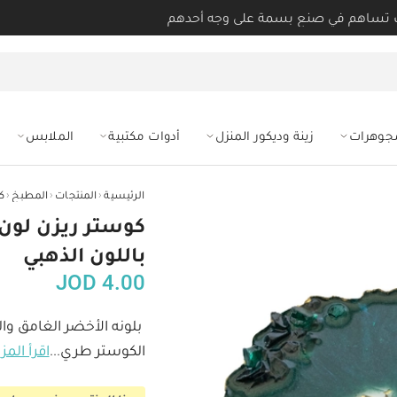
 تساهم في صنع بسمة على وجه أحدهم
مجوهرات
زينة وديكور المنزل
أدوات مكتبية
الملابس
‹
‹
‹
الرئيسية
المنتجات
المطبخ
ك
كوستر ريزن لون
باللون الذهبي
JOD
4.00
بلونه الأخضر الغامق وال
الكوستر طري
...
اقرأ المز