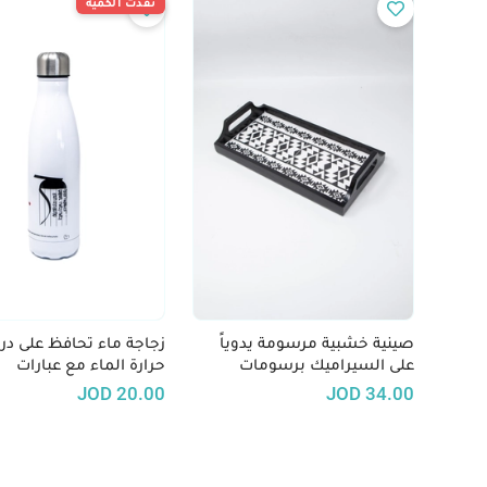
نفدت الكمية
صينية خشبية مرسومة يدوياً
زجاجة ماء تحافظ على در
على السيراميك برسومات
حرارة الماء مع عبارات
تعكس الطابع الاردني - الأبيض
فلسطينية تقليدية
JOD
20.00
JOD
34.00
والأسود