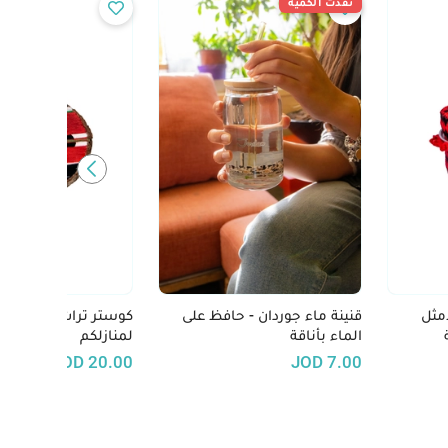
نفدت الكمية
مثل
قنينة ماء جوردان - حافظ على
كوستر تراث: لمسة فني
الماء بأناقة
لمنازلكم
ي
JOD
20.00
JOD
7.00