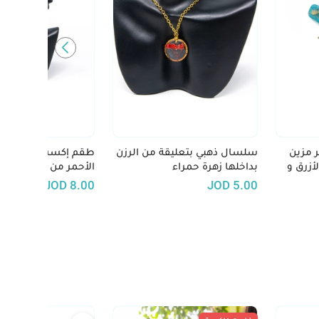
 مزين
سلسال ذهبي بتعليقة من الرزن
طقم إكسسوار أنيق با
لأزرق و
بداخلها زهرة حمراء
الأحمر من الريزن و ا
سلسال و حلق
JOD
8.00
JOD
5.00