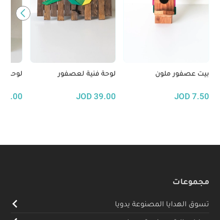
بيت عصفور ملون
لوحة فنية لعصفور
لوحة فن
39.00
JOD
39.00
JOD
7.50
مجموعات
تسوق الهدايا المصنوعة يدويا