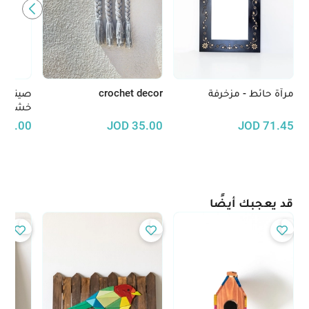
مرآة حائط - مزخرفة
crochet decor
صينية 
خشب ال
30.00
JOD
35.00
JOD
71.45
قد يعجبك أيضًا