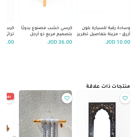
وسادة رقبة للسيارة بلون
كرسي خشب مصنوع يدويًا
كرسي خ
أزرق - مزينة بتفاصيل تطريز
بتصميم مربع ذو أرجل
تراثي - 
يدوي
طويلة
29.00
JOD
36.00
JOD
10.00
منتجات ذات علاقة
نفدت ال