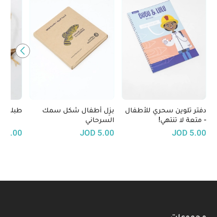
دفتر تلوين سحري للأطفال
بزِل أطفال شكل سمك
طبلة يد
- متعة لا تنتهي!
السرحاني
D
4.00
JOD
5.00
JOD
5.00
مجموعات