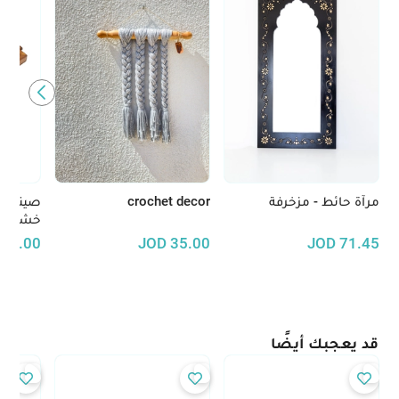
مرآة حائط - مزخرفة
crochet decor
صينية 
خشب ال
30.00
JOD
35.00
JOD
71.45
قد يعجبك أيضًا