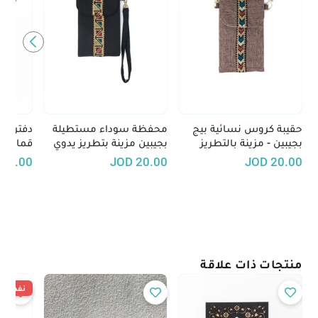
حقيبة كروس نسائية بيج
محفظة سوداء مستطيلة
دفتر مل
بجيبين - مزينة بالتطريز
بجيبين مزينة بتطريز يدوي
قماشي م
اليدوي
تراثي
تراثي - 
15.00
JOD
20.00
JOD
20.00
منتجات ذات علاقة
نفدت ال