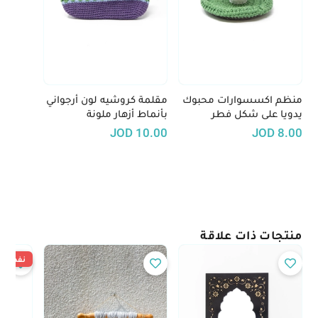
منظم اكسسوارات محبوك
مقلمة كروشيه لون أرجواني
يدويا على شكل فطر
بأنماط أزهار ملونة
JOD
10.00
JOD
8.00
منتجات ذات علاقة
نفدت ال