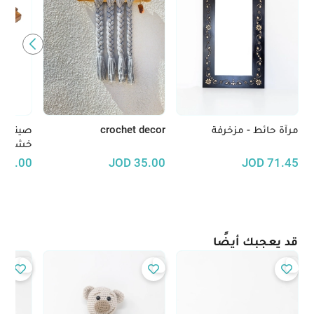
مرآة حائط - مزخرفة
crochet decor
صينية 
خشب ال
30.00
JOD
35.00
JOD
71.45
قد يعجبك أيضًا