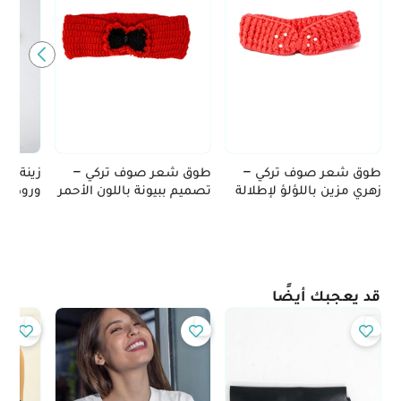
طوق شعر صوف تركي –
طوق شعر صوف تركي –
زينة شع
زهري مزين باللؤلؤ لإطلالة
تصميم ببيونة باللون الأحمر
ورود بي
أنثوية راقية
مع لمسات سوداء
الوبرية
قد يعجبك أيضًا