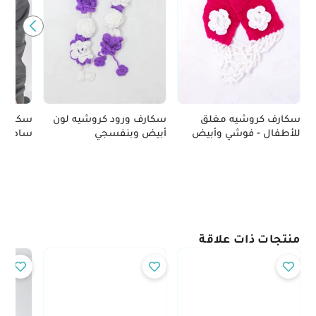
سكارف كروشيه مغلق
سكارف ورود كروشيه لون
سكارف 
للأطفال - فوشي وأبيض
أبيض وبنفسجي
سادة
منتجات ذات علاقة