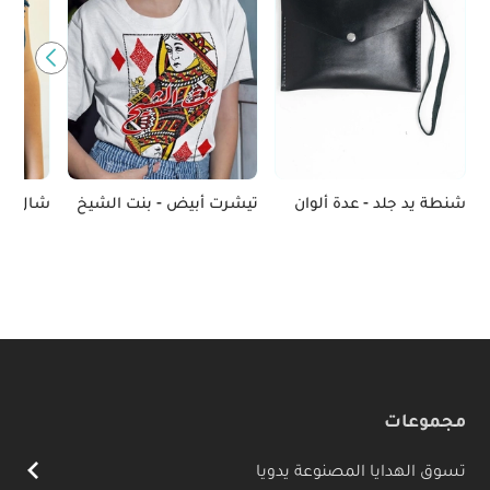
شنطة يد جلد - عدة ألوان
تيشرت أبيض - بنت الشيخ
شال - ا
مجموعات
تسوق الهدايا المصنوعة يدويا