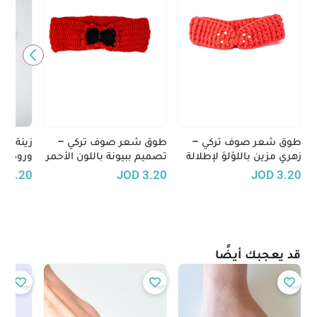
طوق شعر صوف تركي –
طوق شعر صوف تركي –
زينة شع
زهري مزين باللؤلؤ لإطلالة
تصميم ببيونة باللون الأحمر
ورود بي
أنثوية راقية
مع لمسات سوداء
الوبرية
D
3.20
JOD
3.20
JOD
3.20
قد يعجبك أيضًا