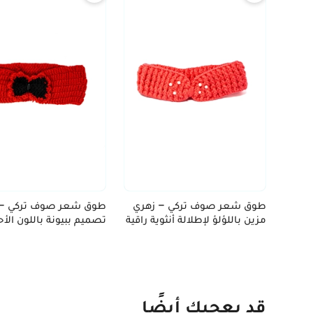
طوق شعر صوف تركي – زهري
طوق شعر صوف تركي –
مزين باللؤلؤ لإطلالة أنثوية راقية
تصميم ببيونة باللون الأ
لمسات سوداء
قد يعجبك أيضًا