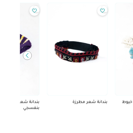
خيوط
بندانة شعر مطرزة
بندانة شعر كروشيه ل
بنفسجي