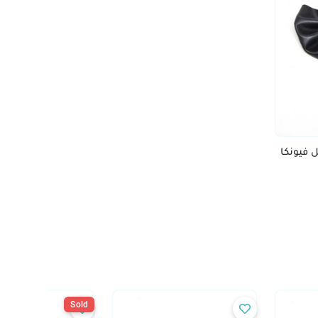
 فيونكا
Sold