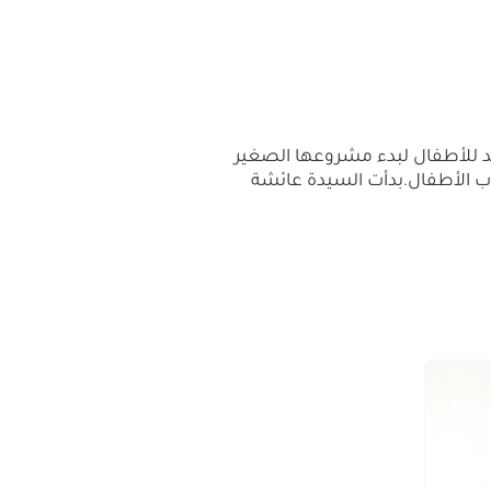
يد للأطفال لبدء مشروعها الصغير
إلى قلوب الأطفال.بدأت السيدة عائشة