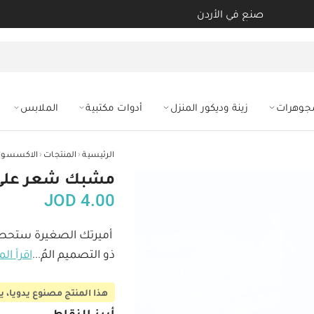
صنع في الأردن
مجوهرات
زينة وديكور المنزل
أدوات مكتبية
الملابس
‹
‹
الرئيسية
المنتجات
الاكسسوار
مشبك شعر على 
JOD
4.00
أميرتك الصغيرة ستحصل
ذو التصميم المُ
...
اقرأ الم
هذا المنتج مصنوع يدويا، يحتاج 3-5 أيام عمل ليصل لم
أبرز النقاط