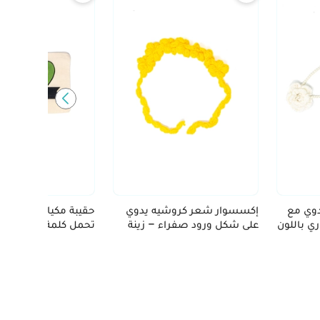
وي مع
إكسسوار شعر كروشيه يدوي
حقيبة مكياج مرسومة ي
ي باللون
على شكل ورود صفراء – زينة
تحمل كلمة حيفا، تحت
شعر فريدة
وتراث فلسطين.