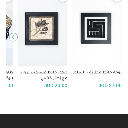
لوحة حائط مطرزة - السلط
ديكور حائط فسيفساء ورد
طاولة س
مع إطار خشبي
بأرضية 
إسلامية
70.00
JOD
20.00
JOD
27.00