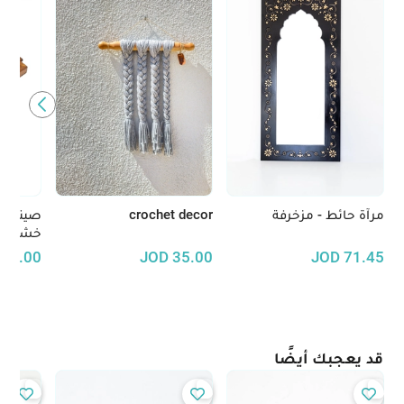
مرآة حائط - مزخرفة
crochet decor
صينية 
خشب ال
30.00
JOD
35.00
JOD
71.45
قد يعجبك أيضًا