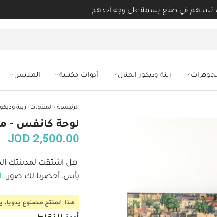
 تساهم في صنع بسمة على وجه أحدهم
مجوهرات
زينة وديكور المنزل
أدوات مكتبية
الملابس
‹
‹
الرئيسية
المنتجات
زينة وديكور
لوحة كانفس - مد
JOD
2,500.00
هل اشتقت لمدينتك الم
بأس، أحضرنا لك صور
...
ا
هذا المنتج مصنوع يدويا، يحتاج 3-5 أيام عمل ليصل لم
أبرز النقاط