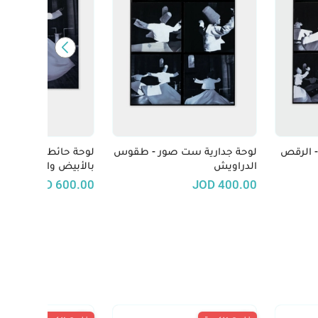
- الرقص
لوحة جدارية ست صور - طقوس
لوحة حائط - رسمة د
الدراويش
بالأبيض والأسود
JOD
600.00
JOD
400.00