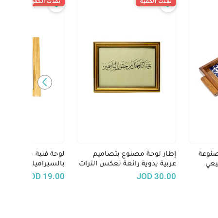
نفدت الكمية
نفدت الكمية
صنوعة
إطار لوحة مصنوع بتصاميم
لوحة فنية خشبية مزين
يعي
عربية يدوية رائعة تعكس التراث
بالسيراميك الملون "ع
الفني العربي الأصيل
الأرض ما يستحق الحي
JOD
19.00
JOD
30.00