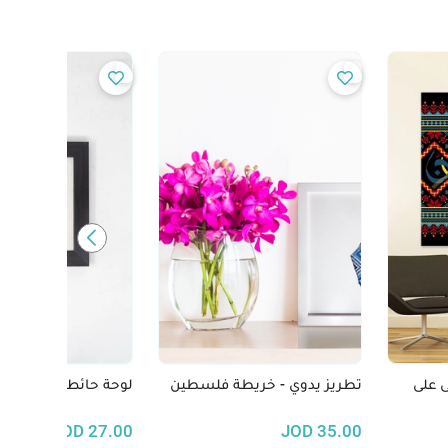
 على
تطريز يدوي - خريطة فلسطين
لوحة حائط مطرزة - رام الله
JOD
27.00
JOD
35.00