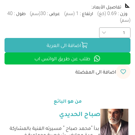
تفاصيل الأبعاد
:
وزن
:
0.69
(
كغ
)
ارتفاع
:
1
(
سم
)
عرض
:
30
(
سم
)
طول
:
40
(
سم
)
اضافة الى العربة
طلب عن طريق الواتس اب
اضافة الى المفضلة
من هو البائع
صباح الحديدي
بدأ "محمد صباح " مسيرته الفنية بالمشاركة
فى عدة معارض شخصية وجماعية فى