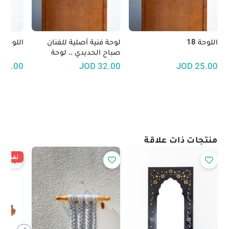
اللوحة 18
لوحة فنية أصلية للفنان
اللوحة 20
صباح الحديدي .. لوحة
مرسومة على التوال
32.00
JOD
32.00
JOD
25.00
منتجات ذات علاقة
نفدت ال