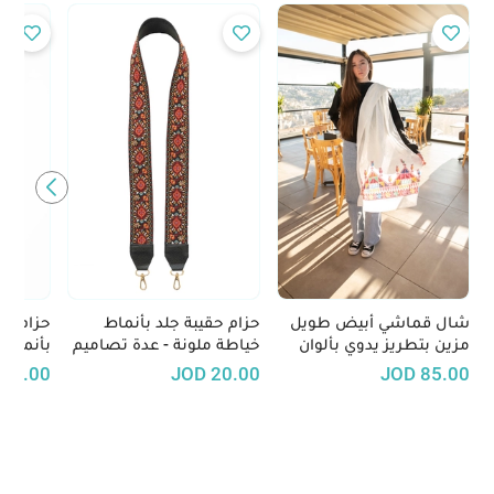
شال قماشي أبيض طويل
حزام حقيبة جلد بأنماط
حزام ك
مزين بتطريز يدوي بألوان
خياطة ملونة - عدة تصاميم
بأنماط 
مبهجة
تصاميم
15.00
JOD
20.00
JOD
85.00