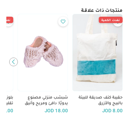
منتجات ذات علاقة
نفدت الكمية
نفدت ال
حقيبة كتف صديقة للبيئة
شبشب منزلي مصنوع
بلوزة م
بالبيج والأزرق
يدويًا: دافئ ومريح وأنيق
تقليدية
30.00
JOD
18.00
JOD
8.00