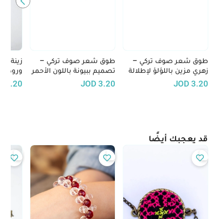
طوق شعر صوف تركي –
طوق شعر صوف تركي –
زينة شع
زهري مزين باللؤلؤ لإطلالة
تصميم ببيونة باللون الأحمر
ورود بي
أنثوية راقية
مع لمسات سوداء
الوبرية
D
3.20
JOD
3.20
JOD
3.20
قد يعجبك أيضًا