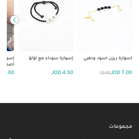
اسوارة ريزن اسود وذهبي
إسوارة سوداء مع لؤلؤ
إسوارة 
أصفر
D
5.00
JOD
4.50
JOD
7.00
10.00
مجموعات