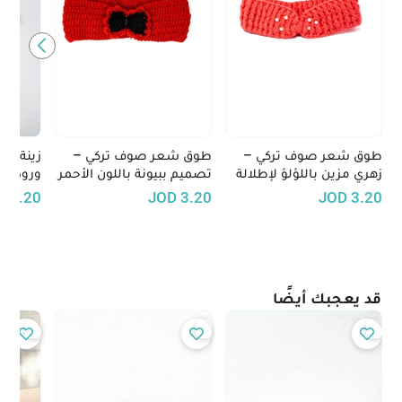
طوق شعر صوف تركي –
طوق شعر صوف تركي –
زينة شع
زهري مزين باللؤلؤ لإطلالة
تصميم ببيونة باللون الأحمر
ورود بي
أنثوية راقية
مع لمسات سوداء
الوبرية
D
3.20
JOD
3.20
JOD
3.20
قد يعجبك أيضًا