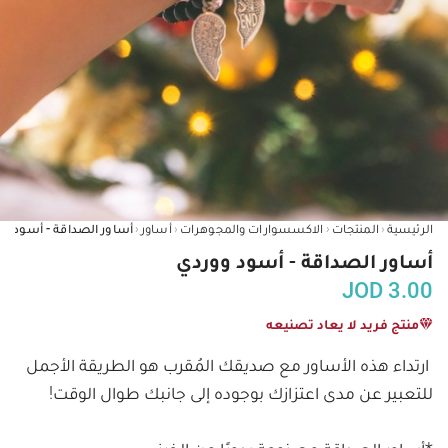
‹
‹
‹
‹
الرئيسية
المنتجات
الاكسسوارات والمجوهرات
أساور
أساور الصداقة - أسود وو
أساور الصداقة - أسود ووردي
JOD
3.00
منتج فريد لا يعاد تصنيعه
ارتداء هذه الأساور مع صديقك المُقرب هو الطريقة الأجمل 