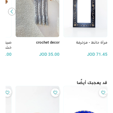
مرآة حائط - مزخرفة
crochet decor
صينية 
خشب ال
30.00
JOD
35.00
JOD
71.45
قد يعجبك أيضًا