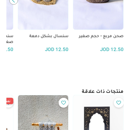
صحن مربع - حجم صغير
سنسال بشكل دمعة
سنسال 
صغيرة
12.50
JOD
12.50
JOD
12.50
منتجات ذات علاقة
نفدت ال