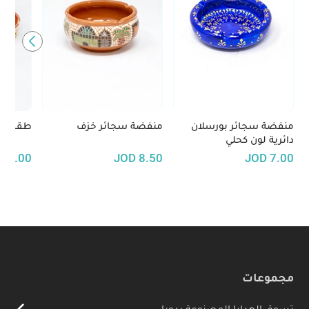
منفضة سجائر بورسلان
منفضة سجائر خزف
طقم من
دائرية لون كحلي
17.00
JOD
8.50
JOD
7.00
مجموعات
تسوق الهدايا المصنوعة يدويا