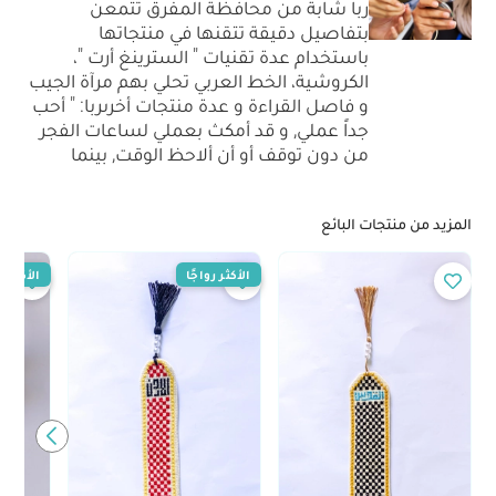
ربا شابة من محافظة المفرق تتمعن
بتفاصيل دقيقة تتقنها في منتجاتها
باستخدام عدة تقنيات " السترينغ أرت "،
الكروشية، الخط العربي تحلي بهم مرآة الجيب
و فاصل القراءة و عدة منتجات أخرىربا: " أحب
جداً عملي, و قد أمكث بعملي لساعات الفجر
من دون توقف أو أن ألاحظ الوقت, بينما
المزيد من منتجات البائع
الأكثر رواجًا
الأكثر رو