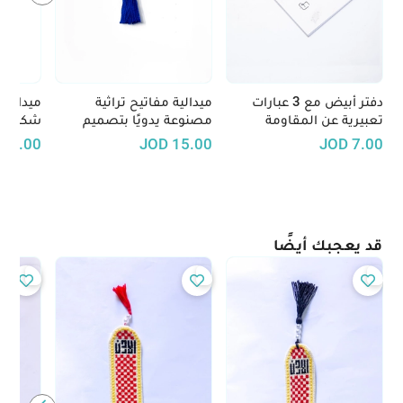
دفتر أبيض مع 3 عبارات
ميدالية مفاتيح تراثية
ميدالية
تعبيرية عن المقاومة
مصنوعة يدويًا بتصميم
شكل حيو
الفلسطينية
تطريز فلاحي - متوفرة بعدّة
اكسسوا
D
8.00
JOD
15.00
JOD
7.00
ألوان
لمسة من
حياتك ا
قد يعجبك أيضًا